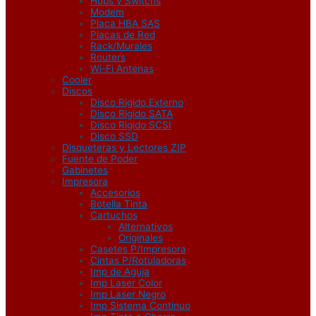
Hubs y Switchs
Modem
Placa HBA SAS
Placas de Red
Rack/Murales
Routers
Wi-Fi Antenas
Cooler
Discos
Disco Rigido Externo
Disco Rigido SATA
Disco Rigido SCSI
Disco SSD
Disqueteras y Lectores ZIP
Fuente de Poder
Gabinetes
Impresora
Accesorios
Botella Tinta
Cartuchos
Alternativos
Originales
Casetes P/Impresora
Cintas P/Rotuladoras
Imp de Aguja
Imp Laser Color
Imp Laser Negro
Imp Sistema Continuo