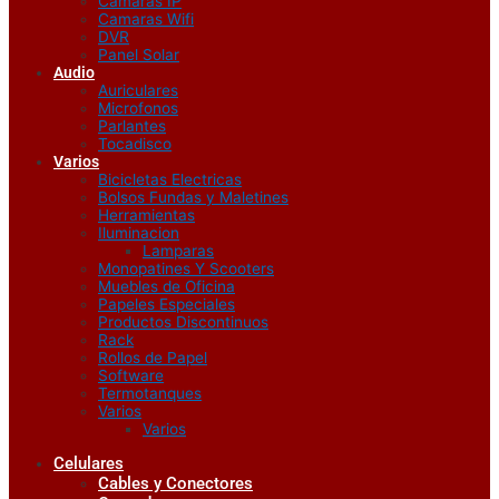
Camaras IP
Camaras Wifi
DVR
Panel Solar
Audio
Auriculares
Microfonos
Parlantes
Tocadisco
Varios
Bicicletas Electricas
Bolsos Fundas y Maletines
Herramientas
Iluminacion
Lamparas
Monopatines Y Scooters
Muebles de Oficina
Papeles Especiales
Productos Discontinuos
Rack
Rollos de Papel
Software
Termotanques
Varios
Varios
Celulares
Cables y Conectores