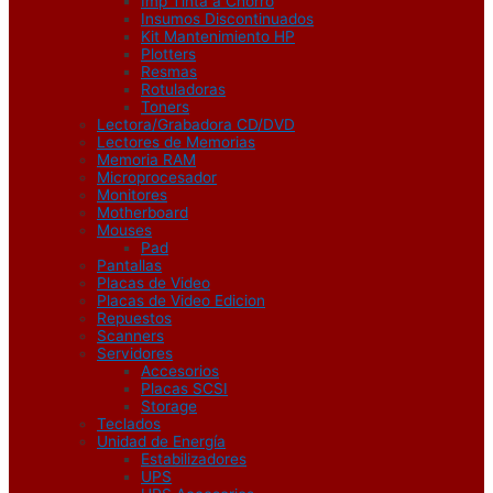
Imp Tinta a Chorro
Insumos Discontinuados
Kit Mantenimiento HP
Plotters
Resmas
Rotuladoras
Toners
Lectora/Grabadora CD/DVD
Lectores de Memorias
Memoria RAM
Microprocesador
Monitores
Motherboard
Mouses
Pad
Pantallas
Placas de Video
Placas de Video Edicion
Repuestos
Scanners
Servidores
Accesorios
Placas SCSI
Storage
Teclados
Unidad de Energía
Estabilizadores
UPS