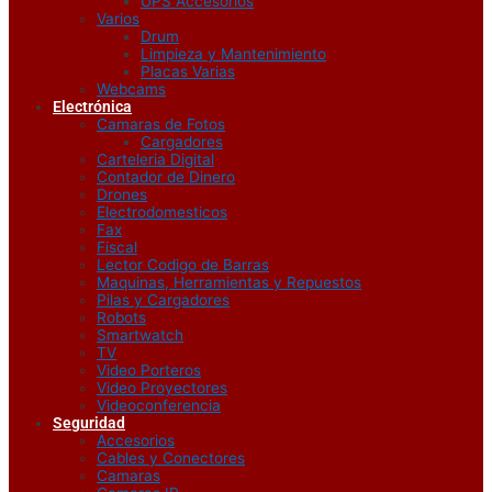
UPS Accesorios
Varios
Drum
Limpieza y Mantenimiento
Placas Varias
Webcams
Electrónica
Camaras de Fotos
Cargadores
Carteleria Digital
Contador de Dinero
Drones
Electrodomesticos
Fax
Fiscal
Lector Codigo de Barras
Maquinas, Herramientas y Repuestos
Pilas y Cargadores
Robots
Smartwatch
TV
Video Porteros
Video Proyectores
Videoconferencia
Seguridad
Accesorios
Cables y Conectores
Camaras