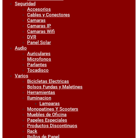
Seguridad
Accesorios
Cables y Conectores
Camaras
Camaras IP
Camaras Wifi
DVR
Panel Solar
Audio
Auriculares
Microfonos
Parlantes
Tocadisco
Varios
Bicicletas Electricas
Bolsos Fundas y Maletines
Herramientas
Iluminacion
Lamparas
Monopatines Y Scooters
Muebles de Oficina
Papeles Especiales
Productos Discontinuos
Rack
Rollos de Papel