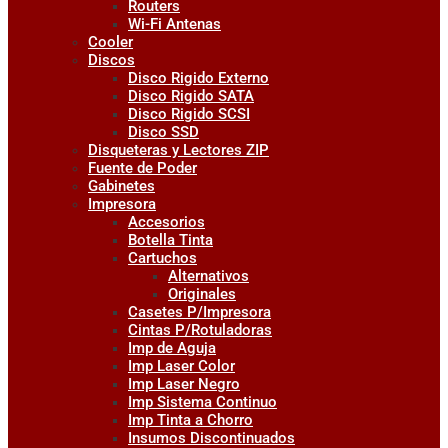
Routers
Wi-Fi Antenas
Cooler
Discos
Disco Rigido Externo
Disco Rigido SATA
Disco Rigido SCSI
Disco SSD
Disqueteras y Lectores ZIP
Fuente de Poder
Gabinetes
Impresora
Accesorios
Botella Tinta
Cartuchos
Alternativos
Originales
Casetes P/Impresora
Cintas P/Rotuladoras
Imp de Aguja
Imp Laser Color
Imp Laser Negro
Imp Sistema Continuo
Imp Tinta a Chorro
Insumos Discontinuados