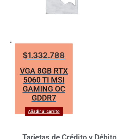
$1.332.788
VGA 8GB RTX
5060 TI MSI
GAMING OC
GDDR7
Añadir al carrito
Tarjetas de Crédito y Débito