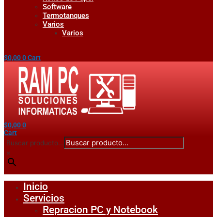
Software
Termotanques
Varios
Varios
$
0,00
0
Cart
$
0,00
0
Cart
Buscar producto...
×
Inicio
Servicios
Repracion PC y Notebook