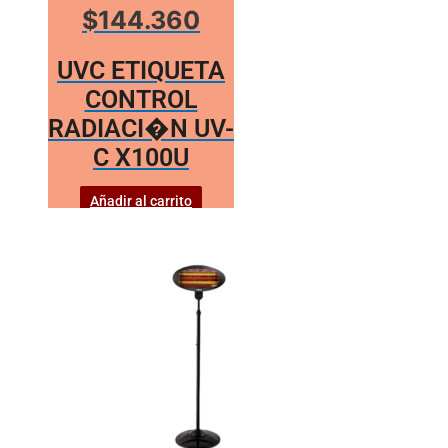
$144.360
UVC ETIQUETA
CONTROL
RADIACI�N UV-
C X100U
Añadir al carrito