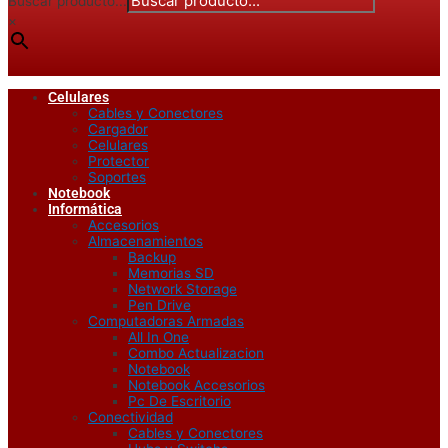
Buscar producto...
×
Celulares
Cables y Conectores
Cargador
Celulares
Protector
Soportes
Notebook
Informática
Accesorios
Almacenamientos
Backup
Memorias SD
Network Storage
Pen Drive
Computadoras Armadas
All In One
Combo Actualizacion
Notebook
Notebook Accesorios
Pc De Escritorio
Conectividad
Cables y Conectores