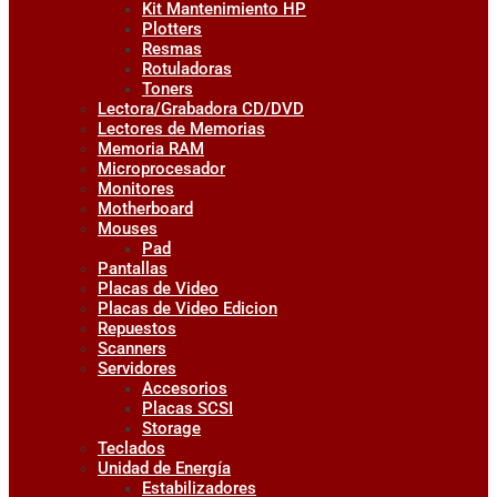
Kit Mantenimiento HP
Plotters
Resmas
Rotuladoras
Toners
Lectora/Grabadora CD/DVD
Lectores de Memorias
Memoria RAM
Microprocesador
Monitores
Motherboard
Mouses
Pad
Pantallas
Placas de Video
Placas de Video Edicion
Repuestos
Scanners
Servidores
Accesorios
Placas SCSI
Storage
Teclados
Unidad de Energía
Estabilizadores