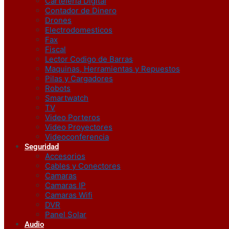
Carteleria Digital
Contador de Dinero
Drones
Electrodomesticos
Fax
Fiscal
Lector Codigo de Barras
Maquinas, Herramientas y Repuestos
Pilas y Cargadores
Robots
Smartwatch
TV
Video Porteros
Video Proyectores
Videoconferencia
Seguridad
Accesorios
Cables y Conectores
Camaras
Camaras IP
Camaras Wifi
DVR
Panel Solar
Audio