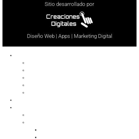
Sitio desarrollado por
Diseño Web | Apps | Marketing Digital
Celulares
Cables y Conectores
Cargador
Celulares
Protector
Soportes
Notebook
Informática
Accesorios
Almacenamientos
Backup
Memorias SD