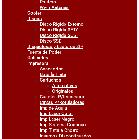
Routers
Wi-Fi Antenas
Cooler
Discos
Disco Rigido Externo
Disco Rigido SATA
Disco Rigido SCSI
Disco SSD
Disqueteras y Lectores ZIP
Fuente de Poder
Gabinetes
Impresora
Accesorios
Botella Tinta
Cartuchos
Alternativos
Originales
Casetes P/Impresora
Cintas P/Rotuladoras
Imp de Aguja
Imp Laser Color
Imp Laser Negro
Imp Sistema Continuo
Imp Tinta a Chorro
Insumos Discontinuados