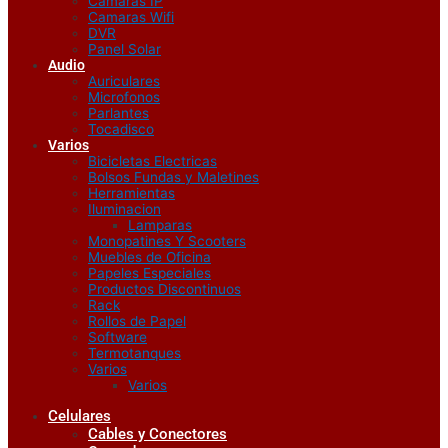
Camaras IP
Camaras Wifi
DVR
Panel Solar
Audio
Auriculares
Microfonos
Parlantes
Tocadisco
Varios
Bicicletas Electricas
Bolsos Fundas y Maletines
Herramientas
Iluminacion
Lamparas
Monopatines Y Scooters
Muebles de Oficina
Papeles Especiales
Productos Discontinuos
Rack
Rollos de Papel
Software
Termotanques
Varios
Varios
Celulares
Cables y Conectores