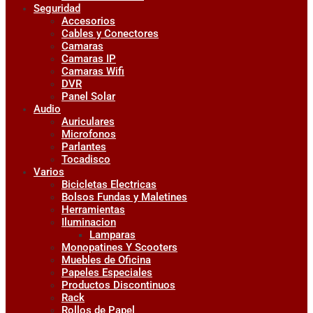
Seguridad
Accesorios
Cables y Conectores
Camaras
Camaras IP
Camaras Wifi
DVR
Panel Solar
Audio
Auriculares
Microfonos
Parlantes
Tocadisco
Varios
Bicicletas Electricas
Bolsos Fundas y Maletines
Herramientas
Iluminacion
Lamparas
Monopatines Y Scooters
Muebles de Oficina
Papeles Especiales
Productos Discontinuos
Rack
Rollos de Papel