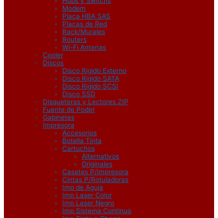
Hubs y Switchs
Modem
Placa HBA SAS
Placas de Red
Rack/Murales
Routers
Wi-Fi Antenas
Cooler
Discos
Disco Rigido Externo
Disco Rigido SATA
Disco Rigido SCSI
Disco SSD
Disqueteras y Lectores ZIP
Fuente de Poder
Gabinetes
Impresora
Accesorios
Botella Tinta
Cartuchos
Alternativos
Originales
Casetes P/Impresora
Cintas P/Rotuladoras
Imp de Aguja
Imp Laser Color
Imp Laser Negro
Imp Sistema Continuo