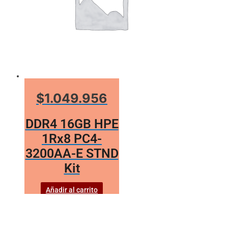
$1.049.956
DDR4 16GB HPE
1Rx8 PC4-
3200AA-E STND
Kit
Añadir al carrito