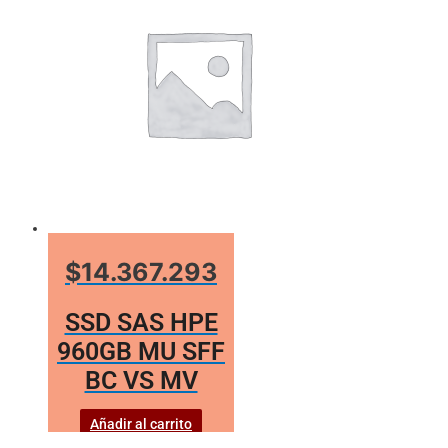
$14.367.293
SSD SAS HPE
960GB MU SFF
BC VS MV
Añadir al carrito