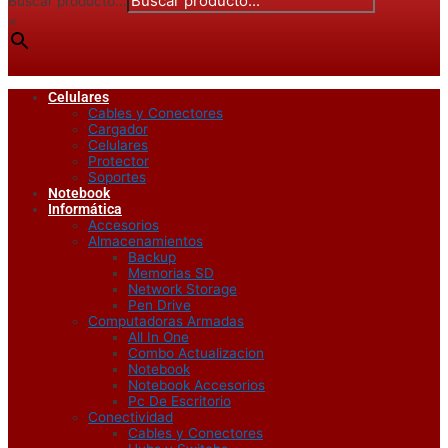
Buscar producto...
×
Celulares
Cables y Conectores
Cargador
Celulares
Protector
Soportes
Notebook
Informática
Accesorios
Almacenamientos
Backup
Memorias SD
Network Storage
Pen Drive
Computadoras Armadas
All In One
Combo Actualizacion
Notebook
Notebook Accesorios
Pc De Escritorio
Conectividad
Cables y Conectores