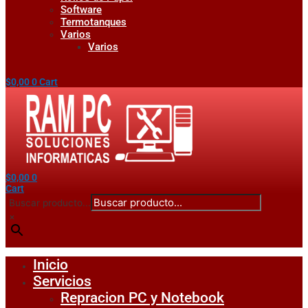
Software
Termotanques
Varios
Varios
$
0,00
0
Cart
$
0,00
0
Cart
Buscar producto...
×
Inicio
Servicios
Repracion PC y Notebook