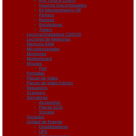
Imp Tinta a Chorro
Insumos Discontinuados
Kit Mantenimiento HP
Plotters
Resmas
Rotuladoras
Toners
Lectora/Grabadora CD/DVD
Lectores de Memorias
Memoria RAM
Microprocesador
Monitores
Motherboard
Mouses
Pad
Pantallas
Placas de Video
Placas de Video Edicion
Repuestos
Scanners
Servidores
Accesorios
Placas SCSI
Storage
Teclados
Unidad de Energía
Estabilizadores
UPS