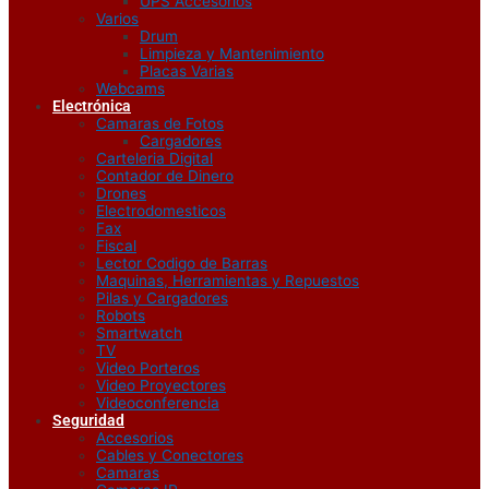
UPS Accesorios
Varios
Drum
Limpieza y Mantenimiento
Placas Varias
Webcams
Electrónica
Camaras de Fotos
Cargadores
Carteleria Digital
Contador de Dinero
Drones
Electrodomesticos
Fax
Fiscal
Lector Codigo de Barras
Maquinas, Herramientas y Repuestos
Pilas y Cargadores
Robots
Smartwatch
TV
Video Porteros
Video Proyectores
Videoconferencia
Seguridad
Accesorios
Cables y Conectores
Camaras