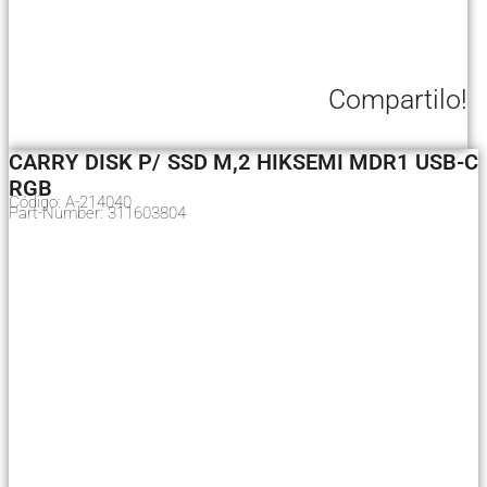
Compartilo!
CARRY DISK P/ SSD M,2 HIKSEMI MDR1 USB-C
RGB
Código: A-214040
Part-Number: 311603804