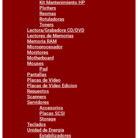
Kit Mantenimiento HP
Plotters
Resmas
Rotuladoras
Toners
Lectora/Grabadora CD/DVD
Lectores de Memorias
Memoria RAM
Microprocesador
Monitores
Motherboard
Mouses
Pad
Pantallas
Placas de Video
Placas de Video Edicion
Repuestos
Scanners
Servidores
Accesorios
Placas SCSI
Storage
Teclados
Unidad de Energía
Estabilizadores