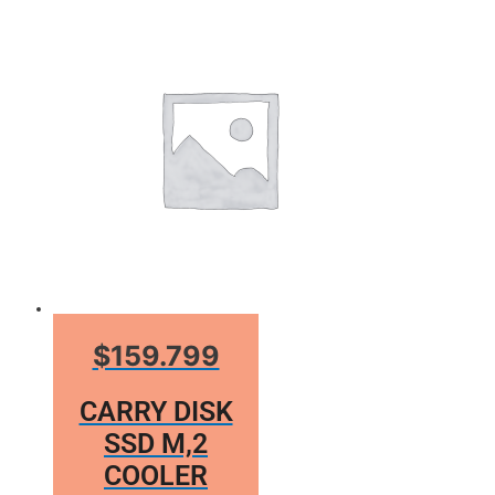
$159.799
CARRY DISK
SSD M,2
COOLER