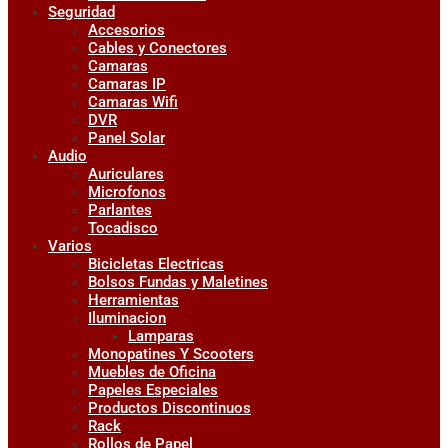
Seguridad
Accesorios
Cables y Conectores
Camaras
Camaras IP
Camaras Wifi
DVR
Panel Solar
Audio
Auriculares
Microfonos
Parlantes
Tocadisco
Varios
Bicicletas Electricas
Bolsos Fundas y Maletines
Herramientas
Iluminacion
Lamparas
Monopatines Y Scooters
Muebles de Oficina
Papeles Especiales
Productos Discontinuos
Rack
Rollos de Papel