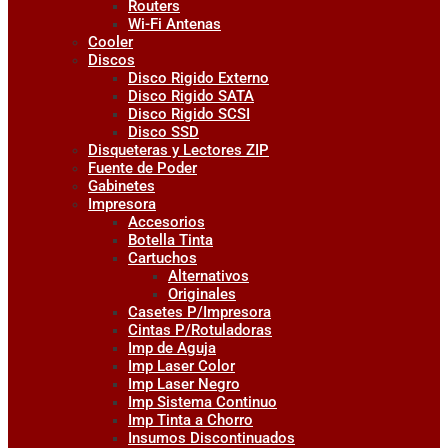
Routers
Wi-Fi Antenas
Cooler
Discos
Disco Rigido Externo
Disco Rigido SATA
Disco Rigido SCSI
Disco SSD
Disqueteras y Lectores ZIP
Fuente de Poder
Gabinetes
Impresora
Accesorios
Botella Tinta
Cartuchos
Alternativos
Originales
Casetes P/Impresora
Cintas P/Rotuladoras
Imp de Aguja
Imp Laser Color
Imp Laser Negro
Imp Sistema Continuo
Imp Tinta a Chorro
Insumos Discontinuados