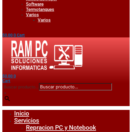
Software
Termotanques
Varios
Varios
$
0,00
0
Cart
$
0,00
0
Cart
Buscar producto...
×
Inicio
Servicios
Repracion PC y Notebook