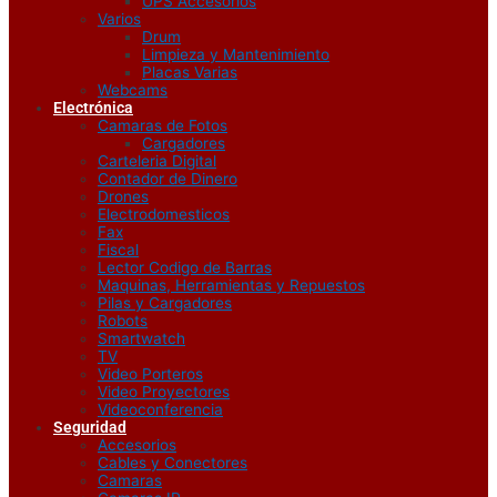
UPS Accesorios
Varios
Drum
Limpieza y Mantenimiento
Placas Varias
Webcams
Electrónica
Camaras de Fotos
Cargadores
Carteleria Digital
Contador de Dinero
Drones
Electrodomesticos
Fax
Fiscal
Lector Codigo de Barras
Maquinas, Herramientas y Repuestos
Pilas y Cargadores
Robots
Smartwatch
TV
Video Porteros
Video Proyectores
Videoconferencia
Seguridad
Accesorios
Cables y Conectores
Camaras