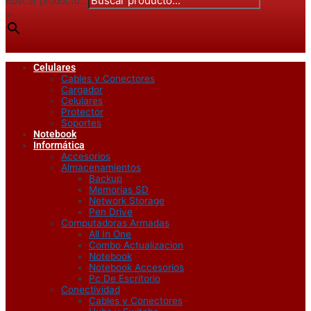
Buscar producto...
×
Celulares
Cables y Conectores
Cargador
Celulares
Protector
Soportes
Notebook
Informática
Accesorios
Almacenamientos
Backup
Memorias SD
Network Storage
Pen Drive
Computadoras Armadas
All In One
Combo Actualizacion
Notebook
Notebook Accesorios
Pc De Escritorio
Conectividad
Cables y Conectores