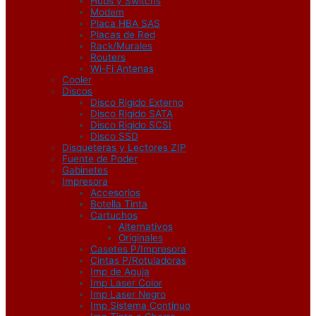
Hubs y Switchs
Modem
Placa HBA SAS
Placas de Red
Rack/Murales
Routers
Wi-Fi Antenas
Cooler
Discos
Disco Rigido Externo
Disco Rigido SATA
Disco Rigido SCSI
Disco SSD
Disqueteras y Lectores ZIP
Fuente de Poder
Gabinetes
Impresora
Accesorios
Botella Tinta
Cartuchos
Alternativos
Originales
Casetes P/Impresora
Cintas P/Rotuladoras
Imp de Aguja
Imp Laser Color
Imp Laser Negro
Imp Sistema Continuo