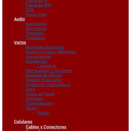
Camaras IP
Camaras Wifi
DVR
Panel Solar
Audio
Auriculares
Microfonos
Parlantes
Tocadisco
Varios
Bicicletas Electricas
Bolsos Fundas y Maletines
Herramientas
Iluminacion
Lamparas
Monopatines Y Scooters
Muebles de Oficina
Papeles Especiales
Productos Discontinuos
Rack
Rollos de Papel
Software
Termotanques
Varios
Varios
Celulares
Cables y Conectores