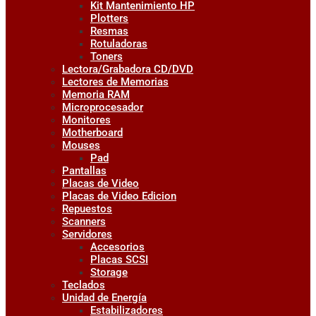
Kit Mantenimiento HP
Plotters
Resmas
Rotuladoras
Toners
Lectora/Grabadora CD/DVD
Lectores de Memorias
Memoria RAM
Microprocesador
Monitores
Motherboard
Mouses
Pad
Pantallas
Placas de Video
Placas de Video Edicion
Repuestos
Scanners
Servidores
Accesorios
Placas SCSI
Storage
Teclados
Unidad de Energía
Estabilizadores