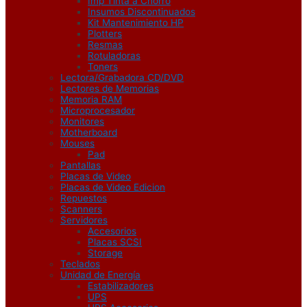
Imp Tinta a Chorro
Insumos Discontinuados
Kit Mantenimiento HP
Plotters
Resmas
Rotuladoras
Toners
Lectora/Grabadora CD/DVD
Lectores de Memorias
Memoria RAM
Microprocesador
Monitores
Motherboard
Mouses
Pad
Pantallas
Placas de Video
Placas de Video Edicion
Repuestos
Scanners
Servidores
Accesorios
Placas SCSI
Storage
Teclados
Unidad de Energía
Estabilizadores
UPS