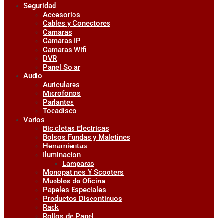
Seguridad
Accesorios
Cables y Conectores
Camaras
Camaras IP
Camaras Wifi
DVR
Panel Solar
Audio
Auriculares
Microfonos
Parlantes
Tocadisco
Varios
Bicicletas Electricas
Bolsos Fundas y Maletines
Herramientas
Iluminacion
Lamparas
Monopatines Y Scooters
Muebles de Oficina
Papeles Especiales
Productos Discontinuos
Rack
Rollos de Papel