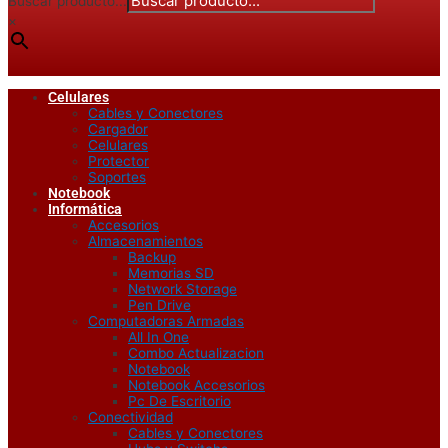
Buscar producto...
×
Celulares
Cables y Conectores
Cargador
Celulares
Protector
Soportes
Notebook
Informática
Accesorios
Almacenamientos
Backup
Memorias SD
Network Storage
Pen Drive
Computadoras Armadas
All In One
Combo Actualizacion
Notebook
Notebook Accesorios
Pc De Escritorio
Conectividad
Cables y Conectores