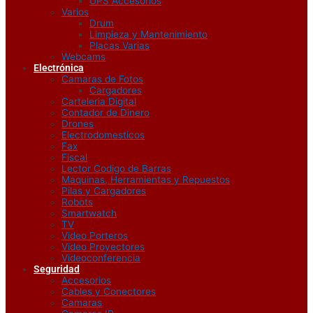
UPS Accesorios
Varios
Drum
Limpieza y Mantenimiento
Placas Varias
Webcams
Electrónica
Camaras de Fotos
Cargadores
Carteleria Digital
Contador de Dinero
Drones
Electrodomesticos
Fax
Fiscal
Lector Codigo de Barras
Maquinas, Herramientas y Repuestos
Pilas y Cargadores
Robots
Smartwatch
TV
Video Porteros
Video Proyectores
Videoconferencia
Seguridad
Accesorios
Cables y Conectores
Camaras