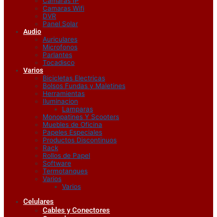
Camaras IP
Camaras Wifi
DVR
Panel Solar
Audio
Auriculares
Microfonos
Parlantes
Tocadisco
Varios
Bicicletas Electricas
Bolsos Fundas y Maletines
Herramientas
Iluminacion
Lamparas
Monopatines Y Scooters
Muebles de Oficina
Papeles Especiales
Productos Discontinuos
Rack
Rollos de Papel
Software
Termotanques
Varios
Varios
Celulares
Cables y Conectores