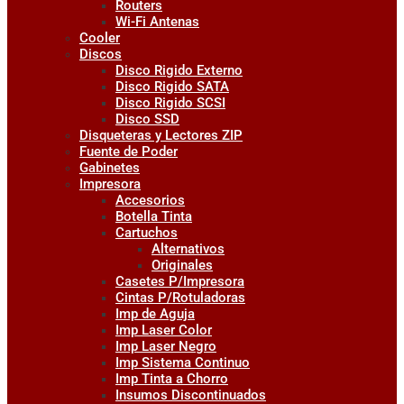
Routers
Wi-Fi Antenas
Cooler
Discos
Disco Rigido Externo
Disco Rigido SATA
Disco Rigido SCSI
Disco SSD
Disqueteras y Lectores ZIP
Fuente de Poder
Gabinetes
Impresora
Accesorios
Botella Tinta
Cartuchos
Alternativos
Originales
Casetes P/Impresora
Cintas P/Rotuladoras
Imp de Aguja
Imp Laser Color
Imp Laser Negro
Imp Sistema Continuo
Imp Tinta a Chorro
Insumos Discontinuados