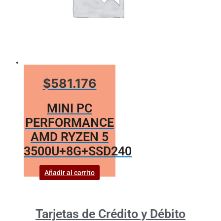
$581.176
MINI PC
PERFORMANCE
AMD RYZEN 5
3500U+8G+SSD240
Añadir al carrito
Tarjetas de Crédito y Débito