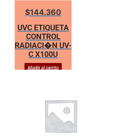
$144.360
UVC ETIQUETA
CONTROL
RADIACI�N UV-
C X100U
Añadir al carrito