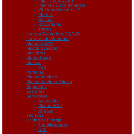
Imp Tinta a Chorro
Insumos Discontinuados
Kit Mantenimiento HP
Plotters
Resmas
Rotuladoras
Toners
Lectora/Grabadora CD/DVD
Lectores de Memorias
Memoria RAM
Microprocesador
Monitores
Motherboard
Mouses
Pad
Pantallas
Placas de Video
Placas de Video Edicion
Repuestos
Scanners
Servidores
Accesorios
Placas SCSI
Storage
Teclados
Unidad de Energía
Estabilizadores
UPS