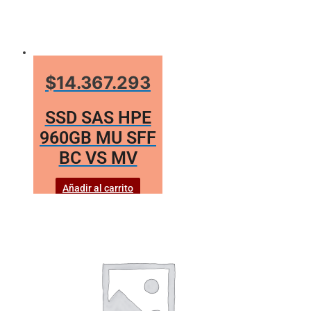
$14.367.293
SSD SAS HPE
960GB MU SFF
BC VS MV
Añadir al carrito