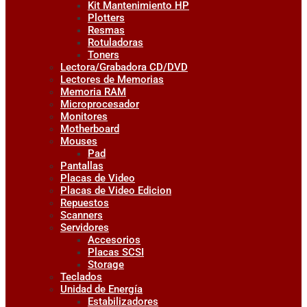
Kit Mantenimiento HP
Plotters
Resmas
Rotuladoras
Toners
Lectora/Grabadora CD/DVD
Lectores de Memorias
Memoria RAM
Microprocesador
Monitores
Motherboard
Mouses
Pad
Pantallas
Placas de Video
Placas de Video Edicion
Repuestos
Scanners
Servidores
Accesorios
Placas SCSI
Storage
Teclados
Unidad de Energía
Estabilizadores