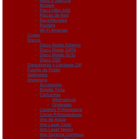
Hubs y Switchs
Modem
Placa HBA SAS
Placas de Red
Rack/Murales
Routers
Wi-Fi Antenas
Cooler
Discos
Disco Rigido Externo
Disco Rigido SATA
Disco Rigido SCSI
Disco SSD
Disqueteras y Lectores ZIP
Fuente de Poder
Gabinetes
Impresora
Accesorios
Botella Tinta
Cartuchos
Alternativos
Originales
Casetes P/Impresora
Cintas P/Rotuladoras
Imp de Aguja
Imp Laser Color
Imp Laser Negro
Imp Sistema Continuo