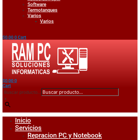
Software
Termotanques
Varios
Varios
$
0,00
0
Cart
$
0,00
0
Cart
Buscar producto...
×
Inicio
Servicios
Repracion PC y Notebook