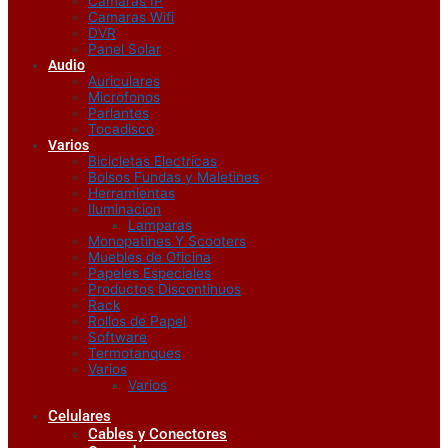
Camaras IP
Camaras Wifi
DVR
Panel Solar
Audio
Auriculares
Microfonos
Parlantes
Tocadisco
Varios
Bicicletas Electricas
Bolsos Fundas y Maletines
Herramientas
Iluminacion
Lamparas
Monopatines Y Scooters
Muebles de Oficina
Papeles Especiales
Productos Discontinuos
Rack
Rollos de Papel
Software
Termotanques
Varios
Varios
Celulares
Cables y Conectores