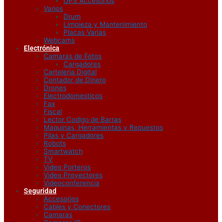
UPS Accesorios
Varios
Drum
Limpieza y Mantenimiento
Placas Varias
Webcams
Electrónica
Camaras de Fotos
Cargadores
Carteleria Digital
Contador de Dinero
Drones
Electrodomesticos
Fax
Fiscal
Lector Codigo de Barras
Maquinas, Herramientas y Repuestos
Pilas y Cargadores
Robots
Smartwatch
TV
Video Porteros
Video Proyectores
Videoconferencia
Seguridad
Accesorios
Cables y Conectores
Camaras