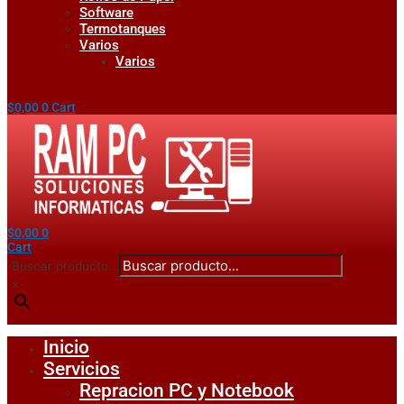
Software
Termotanques
Varios
Varios
$
0,00
0
Cart
$
0,00
0
Cart
Buscar producto...
×
Inicio
Servicios
Repracion PC y Notebook