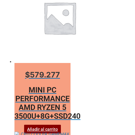
$579.277
MINI PC
PERFORMANCE
AMD RYZEN 5
3500U+8G+SSD240
Añadir al carrito