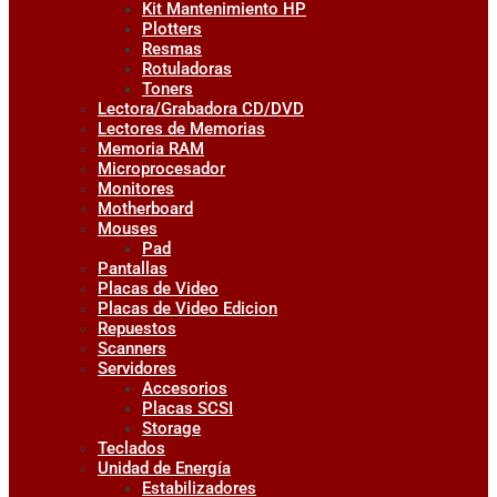
Kit Mantenimiento HP
Plotters
Resmas
Rotuladoras
Toners
Lectora/Grabadora CD/DVD
Lectores de Memorias
Memoria RAM
Microprocesador
Monitores
Motherboard
Mouses
Pad
Pantallas
Placas de Video
Placas de Video Edicion
Repuestos
Scanners
Servidores
Accesorios
Placas SCSI
Storage
Teclados
Unidad de Energía
Estabilizadores