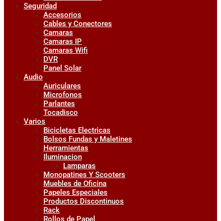
Seguridad
Accesorios
Cables y Conectores
Camaras
Camaras IP
Camaras Wifi
DVR
Panel Solar
Audio
Auriculares
Microfonos
Parlantes
Tocadisco
Varios
Bicicletas Electricas
Bolsos Fundas y Maletines
Herramientas
Iluminacion
Lamparas
Monopatines Y Scooters
Muebles de Oficina
Papeles Especiales
Productos Discontinuos
Rack
Rollos de Papel