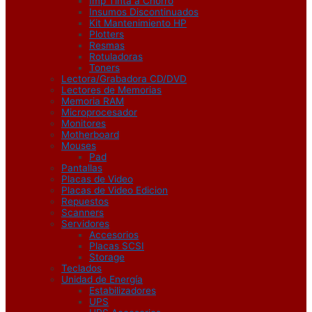
Imp Tinta a Chorro
Insumos Discontinuados
Kit Mantenimiento HP
Plotters
Resmas
Rotuladoras
Toners
Lectora/Grabadora CD/DVD
Lectores de Memorias
Memoria RAM
Microprocesador
Monitores
Motherboard
Mouses
Pad
Pantallas
Placas de Video
Placas de Video Edicion
Repuestos
Scanners
Servidores
Accesorios
Placas SCSI
Storage
Teclados
Unidad de Energía
Estabilizadores
UPS