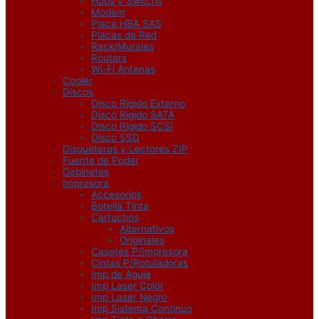
Hubs y Switchs
Modem
Placa HBA SAS
Placas de Red
Rack/Murales
Routers
Wi-Fi Antenas
Cooler
Discos
Disco Rigido Externo
Disco Rigido SATA
Disco Rigido SCSI
Disco SSD
Disqueteras y Lectores ZIP
Fuente de Poder
Gabinetes
Impresora
Accesorios
Botella Tinta
Cartuchos
Alternativos
Originales
Casetes P/Impresora
Cintas P/Rotuladoras
Imp de Aguja
Imp Laser Color
Imp Laser Negro
Imp Sistema Continuo