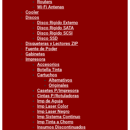
Routers
Wi-Fi Antenas
Cooler
Discos
Disco Rigido Externo
Disco Rigido SATA
Disco Rigido SCSI
Disco SSD
Disqueteras y Lectores ZIP
Fuente de Poder
Gabinetes
Impresora
Accesorios
Botella Tinta
Cartuchos
Alternativos
Originales
Casetes P/Impresora
Cintas P/Rotuladoras
Imp de Aguja
Imp Laser Color
Imp Laser Negro
Imp Sistema Continuo
Imp Tinta a Chorro
Insumos Discontinuados