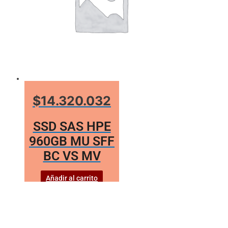
$14.320.032
SSD SAS HPE
960GB MU SFF
BC VS MV
Añadir al carrito