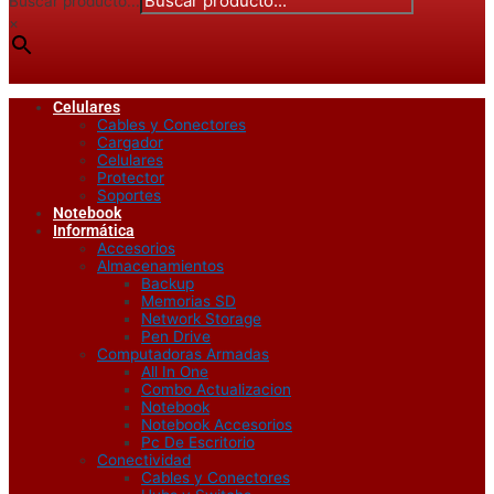
Buscar producto...
×
Celulares
Cables y Conectores
Cargador
Celulares
Protector
Soportes
Notebook
Informática
Accesorios
Almacenamientos
Backup
Memorias SD
Network Storage
Pen Drive
Computadoras Armadas
All In One
Combo Actualizacion
Notebook
Notebook Accesorios
Pc De Escritorio
Conectividad
Cables y Conectores