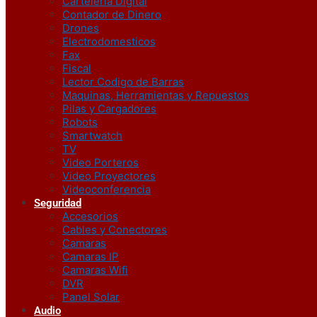
Carteleria Digital
Contador de Dinero
Drones
Electrodomesticos
Fax
Fiscal
Lector Codigo de Barras
Maquinas, Herramientas y Repuestos
Pilas y Cargadores
Robots
Smartwatch
TV
Video Porteros
Video Proyectores
Videoconferencia
Seguridad
Accesorios
Cables y Conectores
Camaras
Camaras IP
Camaras Wifi
DVR
Panel Solar
Audio