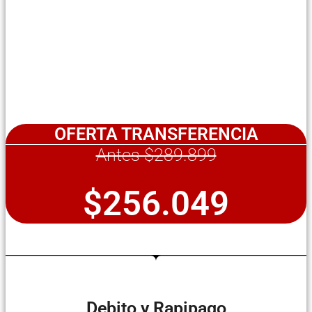
OFERTA TRANSFERENCIA
Antes $289.899
$256.049
Debito y Rapipago