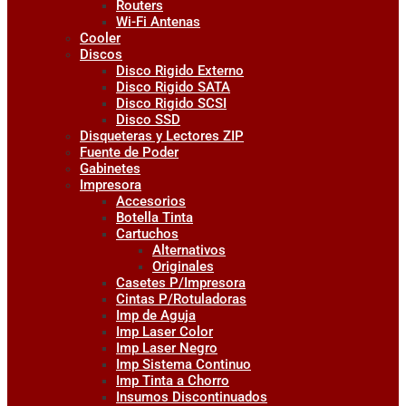
Routers
Wi-Fi Antenas
Cooler
Discos
Disco Rigido Externo
Disco Rigido SATA
Disco Rigido SCSI
Disco SSD
Disqueteras y Lectores ZIP
Fuente de Poder
Gabinetes
Impresora
Accesorios
Botella Tinta
Cartuchos
Alternativos
Originales
Casetes P/Impresora
Cintas P/Rotuladoras
Imp de Aguja
Imp Laser Color
Imp Laser Negro
Imp Sistema Continuo
Imp Tinta a Chorro
Insumos Discontinuados