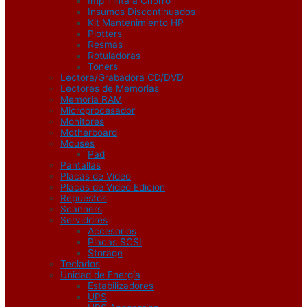
Imp Tinta a Chorro
Insumos Discontinuados
Kit Mantenimiento HP
Plotters
Resmas
Rotuladoras
Toners
Lectora/Grabadora CD/DVD
Lectores de Memorias
Memoria RAM
Microprocesador
Monitores
Motherboard
Mouses
Pad
Pantallas
Placas de Video
Placas de Video Edicion
Repuestos
Scanners
Servidores
Accesorios
Placas SCSI
Storage
Teclados
Unidad de Energía
Estabilizadores
UPS