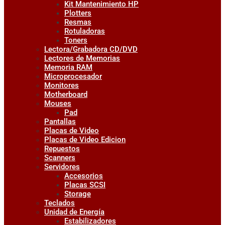
Kit Mantenimiento HP
Plotters
Resmas
Rotuladoras
Toners
Lectora/Grabadora CD/DVD
Lectores de Memorias
Memoria RAM
Microprocesador
Monitores
Motherboard
Mouses
Pad
Pantallas
Placas de Video
Placas de Video Edicion
Repuestos
Scanners
Servidores
Accesorios
Placas SCSI
Storage
Teclados
Unidad de Energía
Estabilizadores