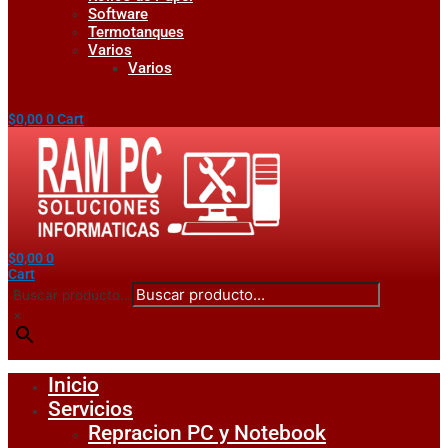
Software
Termotanques
Varios
Varios
$
0,00
0
Cart
$
0,00
0
Cart
Buscar producto...
×
Inicio
Servicios
Repracion PC y Notebook