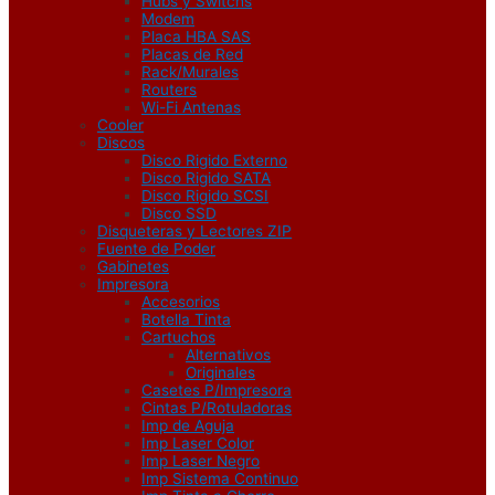
Hubs y Switchs
Modem
Placa HBA SAS
Placas de Red
Rack/Murales
Routers
Wi-Fi Antenas
Cooler
Discos
Disco Rigido Externo
Disco Rigido SATA
Disco Rigido SCSI
Disco SSD
Disqueteras y Lectores ZIP
Fuente de Poder
Gabinetes
Impresora
Accesorios
Botella Tinta
Cartuchos
Alternativos
Originales
Casetes P/Impresora
Cintas P/Rotuladoras
Imp de Aguja
Imp Laser Color
Imp Laser Negro
Imp Sistema Continuo