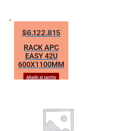
$6.122.815
RACK APC
EASY 42U
600X1100MM
Añadir al carrito