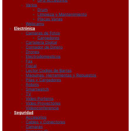
UPS Accesorios
Varios
Drum
Limpieza y Mantenimiento
Placas Varias
Webcams
Electrónica
Camaras de Fotos
Cargadores
Carteleria Digital
Contador de Dinero
Drones
Electrodomesticos
Fax
Fiscal
Lector Codigo de Barras
Maquinas, Herramientas y Repuestos
Pilas y Cargadores
Robots
Smartwatch
TV
Video Porteros
Video Proyectores
Videoconferencia
Seguridad
Accesorios
Cables y Conectores
Camaras