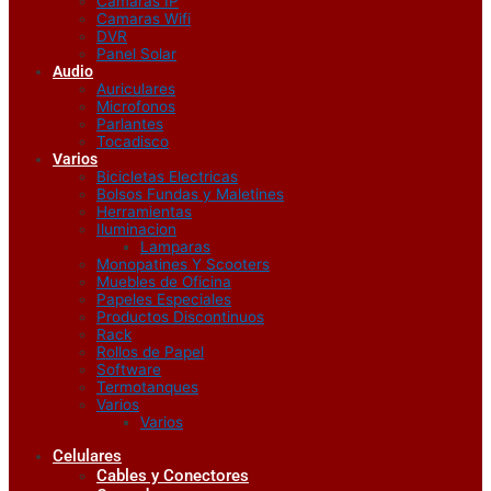
Camaras IP
Camaras Wifi
DVR
Panel Solar
Audio
Auriculares
Microfonos
Parlantes
Tocadisco
Varios
Bicicletas Electricas
Bolsos Fundas y Maletines
Herramientas
Iluminacion
Lamparas
Monopatines Y Scooters
Muebles de Oficina
Papeles Especiales
Productos Discontinuos
Rack
Rollos de Papel
Software
Termotanques
Varios
Varios
Celulares
Cables y Conectores