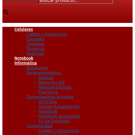
Buscar producto...
×
Celulares
Cables y Conectores
Cargador
Celulares
Protector
Soportes
Notebook
Informática
Accesorios
Almacenamientos
Backup
Memorias SD
Network Storage
Pen Drive
Computadoras Armadas
All In One
Combo Actualizacion
Notebook
Notebook Accesorios
Pc De Escritorio
Conectividad
Cables y Conectores