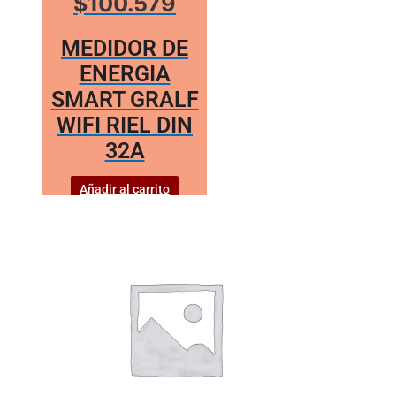
$100.579
MEDIDOR DE
ENERGIA
SMART GRALF
WIFI RIEL DIN
32A
Añadir al carrito