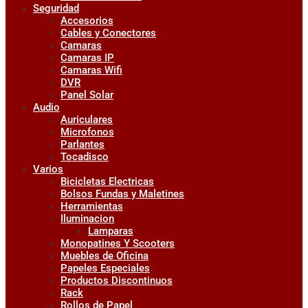
Seguridad
Accesorios
Cables y Conectores
Camaras
Camaras IP
Camaras Wifi
DVR
Panel Solar
Audio
Auriculares
Microfonos
Parlantes
Tocadisco
Varios
Bicicletas Electricas
Bolsos Fundas y Maletines
Herramientas
Iluminacion
Lamparas
Monopatines Y Scooters
Muebles de Oficina
Papeles Especiales
Productos Discontinuos
Rack
Rollos de Papel