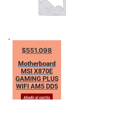
$551.098
Motherboard
MSI X870E
GAMING PLUS
WIFI AM5 DD5
Añadir al carrito