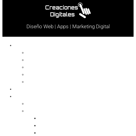
Diseño Web | Apps | Marketing Digital
Celulares
Cables y Conectores
Cargador
Celulares
Protector
Soportes
Notebook
Informática
Accesorios
Almacenamientos
Backup
Memorias SD
Network Storage