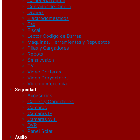
Carteleria Digital
Contador de Dinero
Drones
Electrodomesticos
Fax
Fiscal
Lector Codigo de Barras
Maquinas, Herramientas y Repuestos
Pilas y Cargadores
Robots
Smartwatch
TV
Video Porteros
Video Proyectores
Videoconferencia
Seguridad
Accesorios
Cables y Conectores
Camaras
Camaras IP
Camaras Wifi
DVR
Panel Solar
Audio