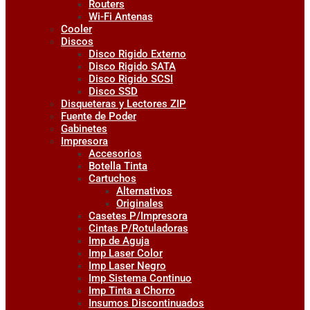
Routers
Wi-Fi Antenas
Cooler
Discos
Disco Rigido Externo
Disco Rigido SATA
Disco Rigido SCSI
Disco SSD
Disqueteras y Lectores ZIP
Fuente de Poder
Gabinetes
Impresora
Accesorios
Botella Tinta
Cartuchos
Alternativos
Originales
Casetes P/Impresora
Cintas P/Rotuladoras
Imp de Aguja
Imp Laser Color
Imp Laser Negro
Imp Sistema Continuo
Imp Tinta a Chorro
Insumos Discontinuados