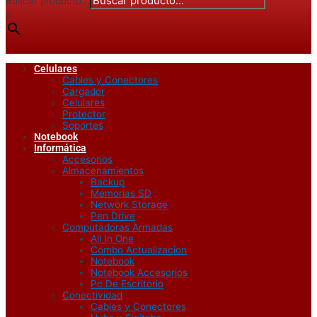
Buscar producto...
×
Celulares
Cables y Conectores
Cargador
Celulares
Protector
Soportes
Notebook
Informática
Accesorios
Almacenamientos
Backup
Memorias SD
Network Storage
Pen Drive
Computadoras Armadas
All In One
Combo Actualizacion
Notebook
Notebook Accesorios
Pc De Escritorio
Conectividad
Cables y Conectores