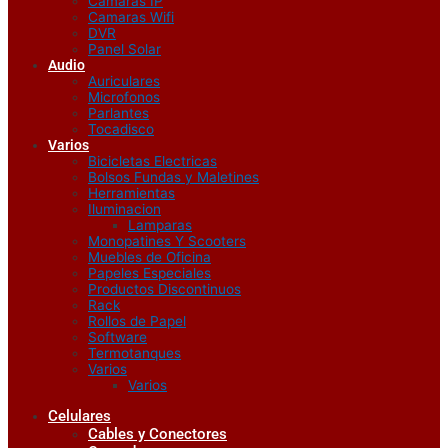
Camaras IP
Camaras Wifi
DVR
Panel Solar
Audio
Auriculares
Microfonos
Parlantes
Tocadisco
Varios
Bicicletas Electricas
Bolsos Fundas y Maletines
Herramientas
Iluminacion
Lamparas
Monopatines Y Scooters
Muebles de Oficina
Papeles Especiales
Productos Discontinuos
Rack
Rollos de Papel
Software
Termotanques
Varios
Varios
Celulares
Cables y Conectores