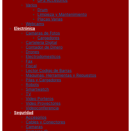
UPS Accesorios
Varios
Drum
Limpieza y Mantenimiento
Placas Varias
Webcams
Electrónica
Camaras de Fotos
Cargadores
Carteleria Digital
Contador de Dinero
Drones
Electrodomesticos
Fax
Fiscal
Lector Codigo de Barras
Maquinas, Herramientas y Repuestos
Pilas y Cargadores
Robots
Smartwatch
TV
Video Porteros
Video Proyectores
Videoconferencia
Seguridad
Accesorios
Cables y Conectores
Camaras