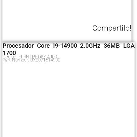
Compartilo!
Procesador Core i9-14900 2.0GHz 36MB LGA
1700
Código: EL-INTPROI914900
Part-Number: BX8071514900