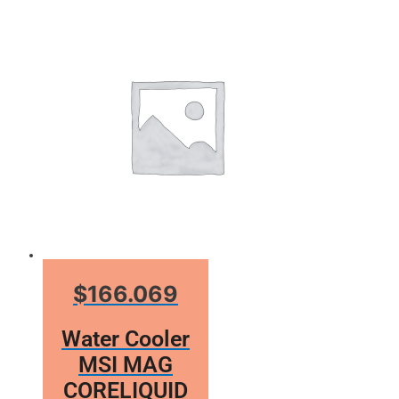
$166.069
Water Cooler
MSI MAG
CORELIQUID