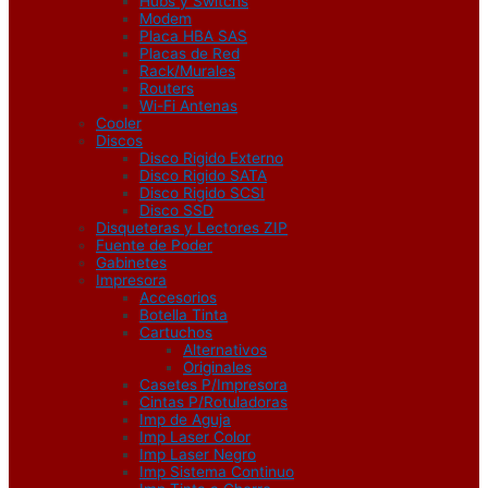
Hubs y Switchs
Modem
Placa HBA SAS
Placas de Red
Rack/Murales
Routers
Wi-Fi Antenas
Cooler
Discos
Disco Rigido Externo
Disco Rigido SATA
Disco Rigido SCSI
Disco SSD
Disqueteras y Lectores ZIP
Fuente de Poder
Gabinetes
Impresora
Accesorios
Botella Tinta
Cartuchos
Alternativos
Originales
Casetes P/Impresora
Cintas P/Rotuladoras
Imp de Aguja
Imp Laser Color
Imp Laser Negro
Imp Sistema Continuo