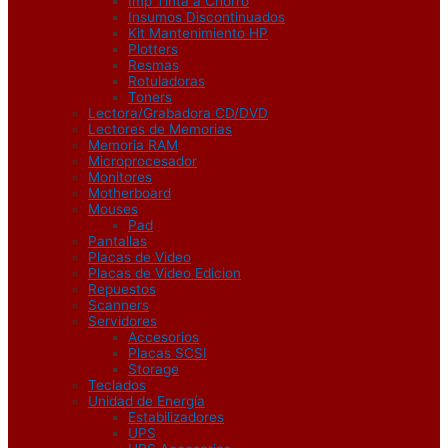
Imp Tinta a Chorro
Insumos Discontinuados
Kit Mantenimiento HP
Plotters
Resmas
Rotuladoras
Toners
Lectora/Grabadora CD/DVD
Lectores de Memorias
Memoria RAM
Microprocesador
Monitores
Motherboard
Mouses
Pad
Pantallas
Placas de Video
Placas de Video Edicion
Repuestos
Scanners
Servidores
Accesorios
Placas SCSI
Storage
Teclados
Unidad de Energía
Estabilizadores
UPS