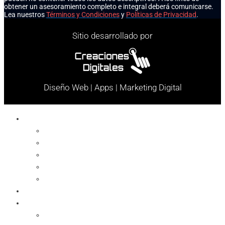
obtener un asesoramiento completo e integral deberá comunicarse.
Lea nuestros
Términos y Condiciones
y
Políticas de Privacidad
.
Sitio desarrollado por
Diseño Web | Apps | Marketing Digital
Celulares
Cables y Conectores
Cargador
Celulares
Protector
Soportes
Notebook
Informática
Accesorios