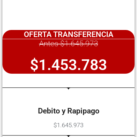
OFERTA TRANSFERENCIA
Antes $1.645.973
$1.453.783
Debito y Rapipago
$1.645.973