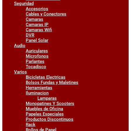
Seguridad
Accesorios
Cables y Conectores
Camaras
Camaras IP
Camaras Wifi
DVR
Panel Solar
Audio
Auriculares
Microfonos
Parlantes
Tocadisco
Varios
Bicicletas Electricas
Bolsos Fundas y Maletines
Herramientas
Iluminacion
Lamparas
Monopatines Y Scooters
Muebles de Oficina
Papeles Especiales
Productos Discontinuos
Rack
Rollos de Papel