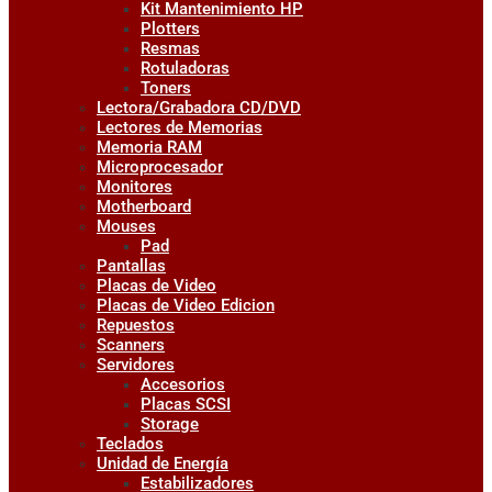
Kit Mantenimiento HP
Plotters
Resmas
Rotuladoras
Toners
Lectora/Grabadora CD/DVD
Lectores de Memorias
Memoria RAM
Microprocesador
Monitores
Motherboard
Mouses
Pad
Pantallas
Placas de Video
Placas de Video Edicion
Repuestos
Scanners
Servidores
Accesorios
Placas SCSI
Storage
Teclados
Unidad de Energía
Estabilizadores