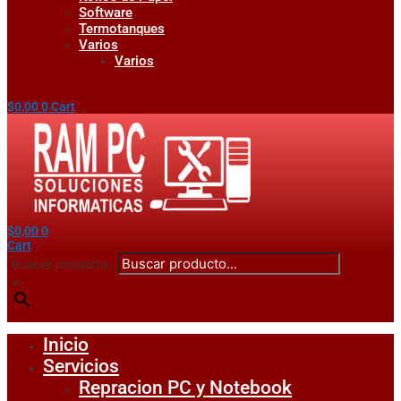
Software
Termotanques
Varios
Varios
$
0,00
0
Cart
$
0,00
0
Cart
Buscar producto...
×
Inicio
Servicios
Repracion PC y Notebook