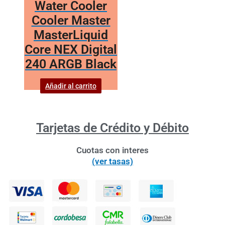
Water Cooler
Cooler Master
MasterLiquid
Core NEX Digital
240 ARGB Black
Añadir al carrito
Tarjetas de Crédito y Débito
Cuotas con interes
(ver tasas)