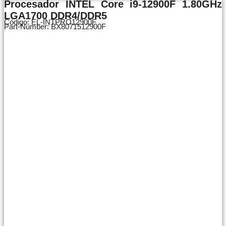
Procesador INTEL Core i9-12900F 1.80GHz
LGA1700 DDR4/DDR5
Código: EL-INTPRO12900F
Part-Number: BX8071512900F