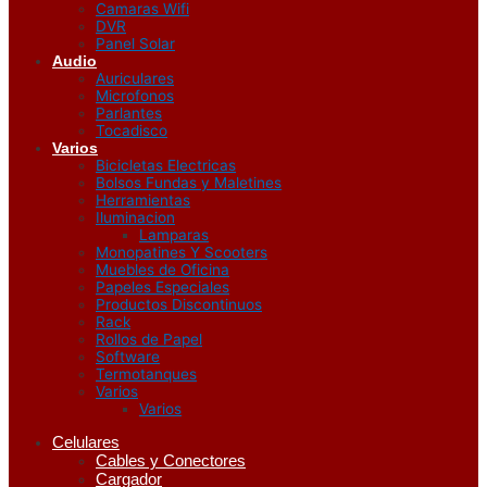
Camaras Wifi
DVR
Panel Solar
Audio
Auriculares
Microfonos
Parlantes
Tocadisco
Varios
Bicicletas Electricas
Bolsos Fundas y Maletines
Herramientas
Iluminacion
Lamparas
Monopatines Y Scooters
Muebles de Oficina
Papeles Especiales
Productos Discontinuos
Rack
Rollos de Papel
Software
Termotanques
Varios
Varios
Celulares
Cables y Conectores
Cargador