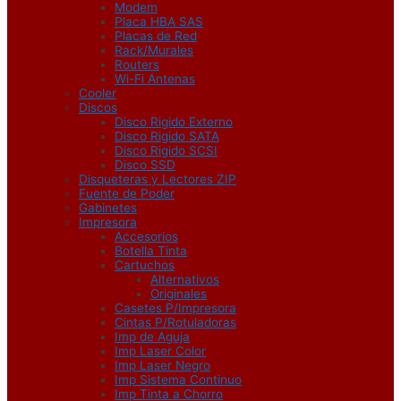
Modem
Placa HBA SAS
Placas de Red
Rack/Murales
Routers
Wi-Fi Antenas
Cooler
Discos
Disco Rigido Externo
Disco Rigido SATA
Disco Rigido SCSI
Disco SSD
Disqueteras y Lectores ZIP
Fuente de Poder
Gabinetes
Impresora
Accesorios
Botella Tinta
Cartuchos
Alternativos
Originales
Casetes P/Impresora
Cintas P/Rotuladoras
Imp de Aguja
Imp Laser Color
Imp Laser Negro
Imp Sistema Continuo
Imp Tinta a Chorro