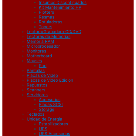
Insumos Discontinuados
Kit Mantenimiento HP
Plotters
Resmas
Rotuladoras
Toners
Lectora/Grabadora CD/DVD
Lectores de Memorias
Memoria RAM
Microprocesador
Monitores
Motherboard
Mouses
Pad
Pantallas
Placas de Video
Placas de Video Edicion
Repuestos
Scanners
Servidores
Accesorios
Placas SCSI
Storage
Teclados
Unidad de Energía
Estabilizadores
UPS
UPS Accesorios