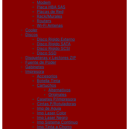
Modem
Placa HBA SAS
Placas de Red
Rack/Murales
Routers
Wi-Fi Antenas
Cooler
Discos
Disco Rigido Externo
Disco Rigido SATA
Disco Rigido SCSI
Disco SSD
Disqueteras y Lectores ZIP
Fuente de Poder
Gabinetes
Impresora
Accesorios
Botella Tinta
Cartuchos
Alternativos
Originales
Casetes P/Impresora
Cintas P/Rotuladoras
Imp de Aguja
Imp Laser Color
Imp Laser Negro
Imp Sistema Continuo
Imp Tinta a Chorro