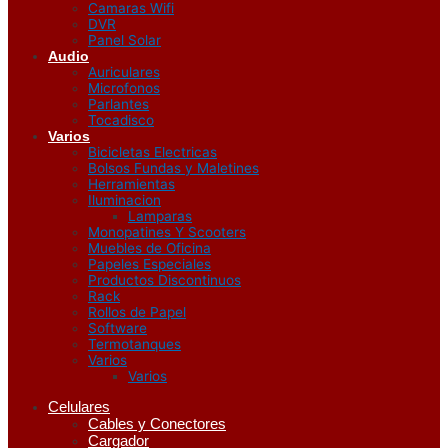
Camaras Wifi
DVR
Panel Solar
Audio
Auriculares
Microfonos
Parlantes
Tocadisco
Varios
Bicicletas Electricas
Bolsos Fundas y Maletines
Herramientas
Iluminacion
Lamparas
Monopatines Y Scooters
Muebles de Oficina
Papeles Especiales
Productos Discontinuos
Rack
Rollos de Papel
Software
Termotanques
Varios
Varios
Celulares
Cables y Conectores
Cargador