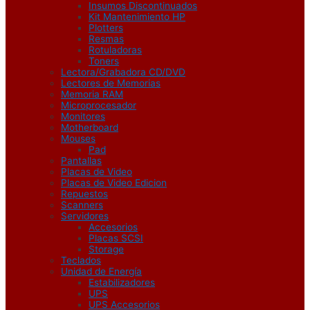
Insumos Discontinuados
Kit Mantenimiento HP
Plotters
Resmas
Rotuladoras
Toners
Lectora/Grabadora CD/DVD
Lectores de Memorias
Memoria RAM
Microprocesador
Monitores
Motherboard
Mouses
Pad
Pantallas
Placas de Video
Placas de Video Edicion
Repuestos
Scanners
Servidores
Accesorios
Placas SCSI
Storage
Teclados
Unidad de Energía
Estabilizadores
UPS
UPS Accesorios