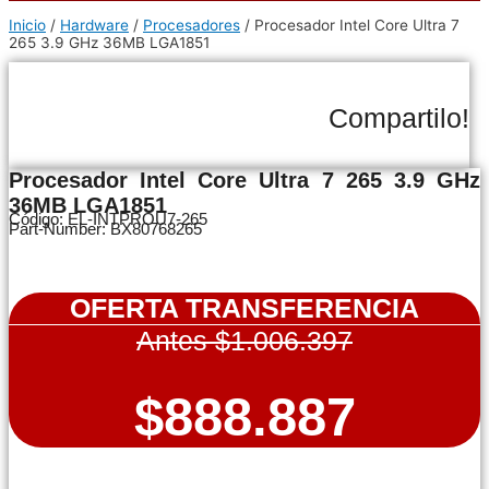
Inicio
/
Hardware
/
Procesadores
/ Procesador Intel Core Ultra 7
265 3.9 GHz 36MB LGA1851
Compartilo!
Procesador Intel Core Ultra 7 265 3.9 GHz
36MB LGA1851
Código: EL-INTPROU7-265
Part-Number: BX80768265
OFERTA TRANSFERENCIA
Antes $1.006.397
$888.887