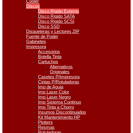
Cooler
Discos
Disco Rigido Externo
Disco Rigido SATA
Disco Rigido SCSI
Disco SSD
Disqueteras y Lectores ZIP
Fuente de Poder
Gabinetes
Impresora
Accesorios
Botella Tinta
Cartuchos
Alternativos
Originales
Casetes P/Impresora
Cintas P/Rotuladoras
Imp de Aguja
Imp Laser Color
Imp Laser Negro
Imp Sistema Continuo
Imp Tinta a Chorro
Insumos Discontinuados
Kit Mantenimiento HP
Plotters
Resmas
Rotuladoras