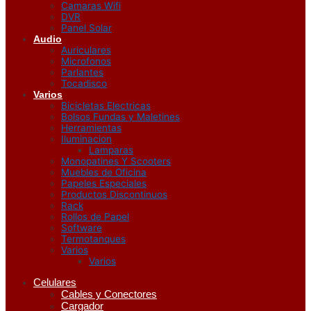
Camaras Wifi
DVR
Panel Solar
Audio
Auriculares
Microfonos
Parlantes
Tocadisco
Varios
Bicicletas Electricas
Bolsos Fundas y Maletines
Herramientas
Iluminacion
Lamparas
Monopatines Y Scooters
Muebles de Oficina
Papeles Especiales
Productos Discontinuos
Rack
Rollos de Papel
Software
Termotanques
Varios
Varios
Celulares
Cables y Conectores
Cargador