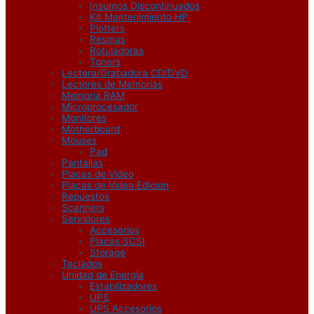
Insumos Discontinuados
Kit Mantenimiento HP
Plotters
Resmas
Rotuladoras
Toners
Lectora/Grabadora CD/DVD
Lectores de Memorias
Memoria RAM
Microprocesador
Monitores
Motherboard
Mouses
Pad
Pantallas
Placas de Video
Placas de Video Edicion
Repuestos
Scanners
Servidores
Accesorios
Placas SCSI
Storage
Teclados
Unidad de Energía
Estabilizadores
UPS
UPS Accesorios