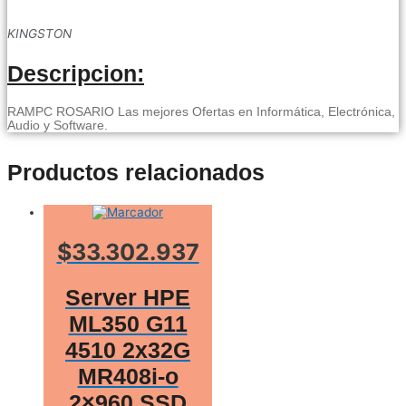
KINGSTON
Descripcion:
RAMPC ROSARIO Las mejores Ofertas en Informática, Electrónica,
Audio y Software.
Productos relacionados
$33.302.937
Server HPE
ML350 G11
4510 2x32G
MR408i-o
2×960 SSD