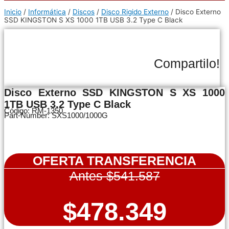
Inicio
/
Informática
/
Discos
/
Disco Rigido Externo
/ Disco Externo
SSD KINGSTON S XS 1000 1TB USB 3.2 Type C Black
Compartilo!
Disco Externo SSD KINGSTON S XS 1000
1TB USB 3.2 Type C Black
Código: RM-1350
Part-Number: SXS1000/1000G
OFERTA TRANSFERENCIA
Antes $541.587
$478.349