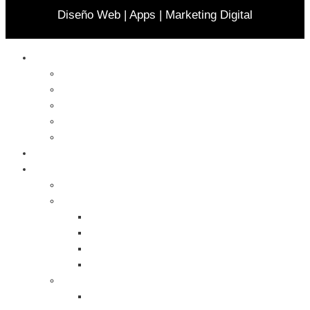
Diseño Web | Apps | Marketing Digital
Celulares
Cables y Conectores
Cargador
Celulares
Protector
Soportes
Notebook
Informática
Accesorios
Almacenamientos
Backup
Memorias SD
Network Storage
Pen Drive
Computadoras Armadas
All In One