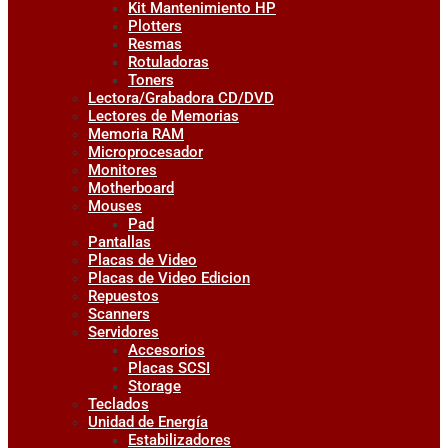
Kit Mantenimiento HP
Plotters
Resmas
Rotuladoras
Toners
Lectora/Grabadora CD/DVD
Lectores de Memorias
Memoria RAM
Microprocesador
Monitores
Motherboard
Mouses
Pad
Pantallas
Placas de Video
Placas de Video Edicion
Repuestos
Scanners
Servidores
Accesorios
Placas SCSI
Storage
Teclados
Unidad de Energía
Estabilizadores