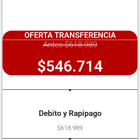
OFERTA TRANSFERENCIA
Antes $618.989
$546.714
Debito y Rapipago
$618.989