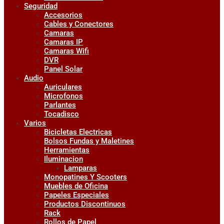
Seguridad
Accesorios
Cables y Conectores
Camaras
Camaras IP
Camaras Wifi
DVR
Panel Solar
Audio
Auriculares
Microfonos
Parlantes
Tocadisco
Varios
Bicicletas Electricas
Bolsos Fundas y Maletines
Herramientas
Iluminacion
Lamparas
Monopatines Y Scooters
Muebles de Oficina
Papeles Especiales
Productos Discontinuos
Rack
Rollos de Papel