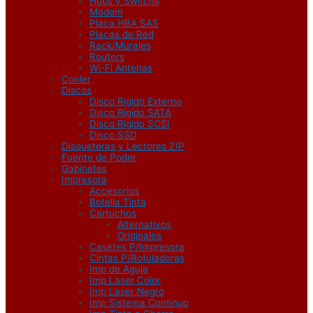
Hubs y Switchs
Modem
Placa HBA SAS
Placas de Red
Rack/Murales
Routers
Wi-Fi Antenas
Cooler
Discos
Disco Rigido Externo
Disco Rigido SATA
Disco Rigido SCSI
Disco SSD
Disqueteras y Lectores ZIP
Fuente de Poder
Gabinetes
Impresora
Accesorios
Botella Tinta
Cartuchos
Alternativos
Originales
Casetes P/Impresora
Cintas P/Rotuladoras
Imp de Aguja
Imp Laser Color
Imp Laser Negro
Imp Sistema Continuo