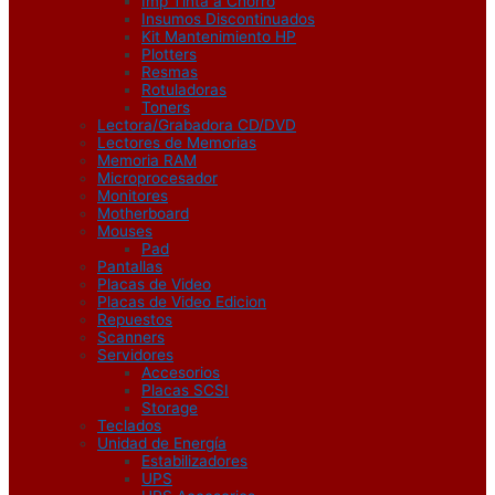
Imp Tinta a Chorro
Insumos Discontinuados
Kit Mantenimiento HP
Plotters
Resmas
Rotuladoras
Toners
Lectora/Grabadora CD/DVD
Lectores de Memorias
Memoria RAM
Microprocesador
Monitores
Motherboard
Mouses
Pad
Pantallas
Placas de Video
Placas de Video Edicion
Repuestos
Scanners
Servidores
Accesorios
Placas SCSI
Storage
Teclados
Unidad de Energía
Estabilizadores
UPS