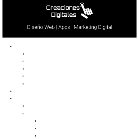
Diseño Web | Apps | Marketing Digital
Celulares
Cables y Conectores
Cargador
Celulares
Protector
Soportes
Notebook
Informática
Accesorios
Almacenamientos
Backup
Memorias SD
Network Storage