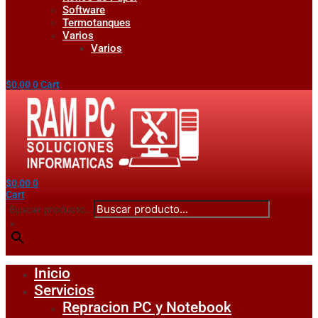
Software
Termotanques
Varios
Varios
$
0,00
0
Cart
$
0,00
0
Cart
Buscar producto...
×
Inicio
Servicios
Repracion PC y Notebook