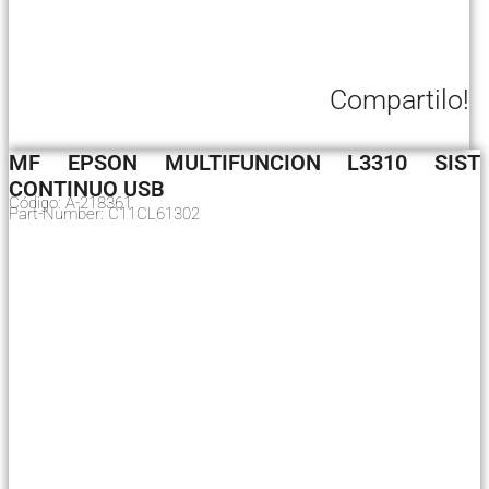
Compartilo!
MF EPSON MULTIFUNCION L3310 SIST
CONTINUO USB
Código: A-218361
Part-Number: C11CL61302