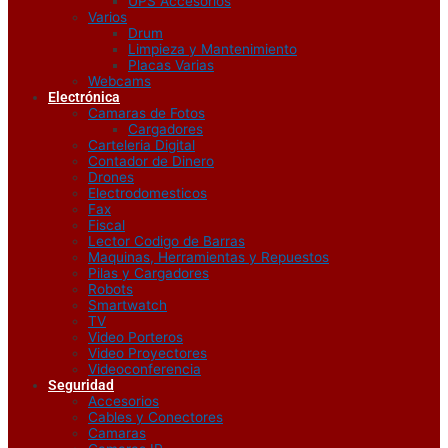
UPS Accesorios
Varios
Drum
Limpieza y Mantenimiento
Placas Varias
Webcams
Electrónica
Camaras de Fotos
Cargadores
Carteleria Digital
Contador de Dinero
Drones
Electrodomesticos
Fax
Fiscal
Lector Codigo de Barras
Maquinas, Herramientas y Repuestos
Pilas y Cargadores
Robots
Smartwatch
TV
Video Porteros
Video Proyectores
Videoconferencia
Seguridad
Accesorios
Cables y Conectores
Camaras