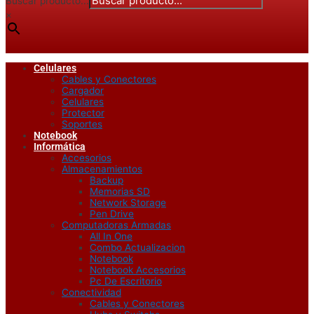
Buscar producto...
×
Celulares
Cables y Conectores
Cargador
Celulares
Protector
Soportes
Notebook
Informática
Accesorios
Almacenamientos
Backup
Memorias SD
Network Storage
Pen Drive
Computadoras Armadas
All In One
Combo Actualizacion
Notebook
Notebook Accesorios
Pc De Escritorio
Conectividad
Cables y Conectores