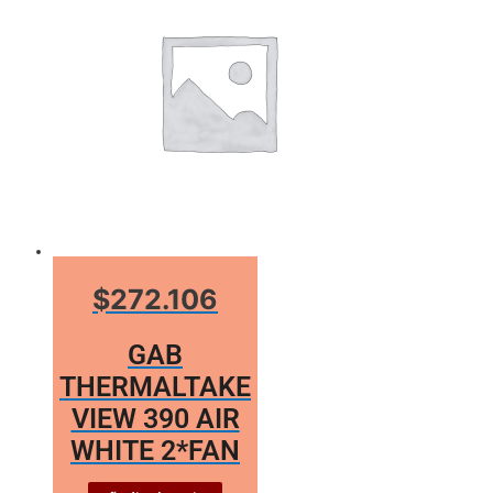
$272.106
GAB
THERMALTAKE
VIEW 390 AIR
WHITE 2*FAN