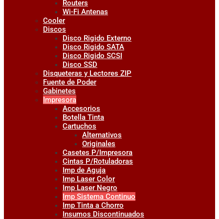
Routers
Wi-Fi Antenas
Cooler
Discos
Disco Rigido Externo
Disco Rigido SATA
Disco Rigido SCSI
Disco SSD
Disqueteras y Lectores ZIP
Fuente de Poder
Gabinetes
Impresora
Accesorios
Botella Tinta
Cartuchos
Alternativos
Originales
Casetes P/Impresora
Cintas P/Rotuladoras
Imp de Aguja
Imp Laser Color
Imp Laser Negro
Imp Sistema Continuo
Imp Tinta a Chorro
Insumos Discontinuados