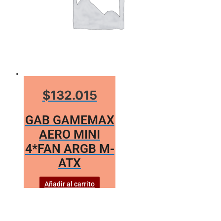
$132.015
GAB GAMEMAX
AERO MINI
4*FAN ARGB M-
ATX
Añadir al carrito