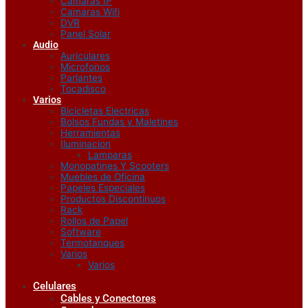
Camaras IP
Camaras Wifi
DVR
Panel Solar
Audio
Auriculares
Microfonos
Parlantes
Tocadisco
Varios
Bicicletas Electricas
Bolsos Fundas y Maletines
Herramientas
Iluminacion
Lamparas
Monopatines Y Scooters
Muebles de Oficina
Papeles Especiales
Productos Discontinuos
Rack
Rollos de Papel
Software
Termotanques
Varios
Varios
Celulares
Cables y Conectores