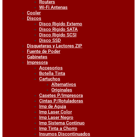
Routers
Wi-Fi Antenas
Cooler
Discos
Disco Rigido Externo
Disco Rigido SATA
Disco Rigido SCSI
Disco SSD
Disqueteras y Lectores ZIP
Fuente de Poder
Gabinetes
Impresora
Accesorios
Botella Tinta
Cartuchos
Alternativos
Originales
Casetes P/Impresora
Cintas P/Rotuladoras
Imp de Aguja
Imp Laser Color
Imp Laser Negro
Imp Sistema Continuo
Imp Tinta a Chorro
Insumos Discontinuados