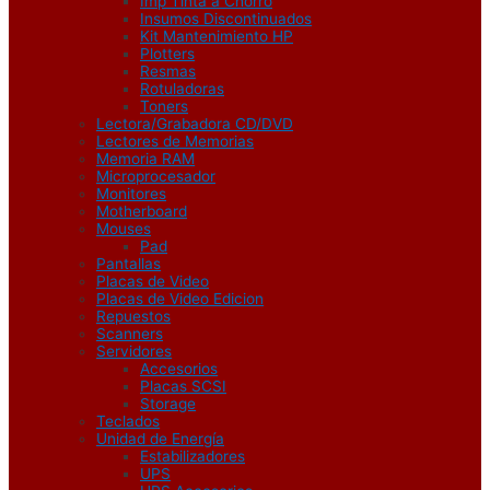
Imp Tinta a Chorro
Insumos Discontinuados
Kit Mantenimiento HP
Plotters
Resmas
Rotuladoras
Toners
Lectora/Grabadora CD/DVD
Lectores de Memorias
Memoria RAM
Microprocesador
Monitores
Motherboard
Mouses
Pad
Pantallas
Placas de Video
Placas de Video Edicion
Repuestos
Scanners
Servidores
Accesorios
Placas SCSI
Storage
Teclados
Unidad de Energía
Estabilizadores
UPS