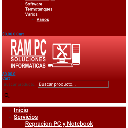
Software
Termotanques
Varios
Varios
$
0,00
0
Cart
$
0,00
0
Cart
Buscar producto...
×
Inicio
Servicios
Repracion PC y Notebook