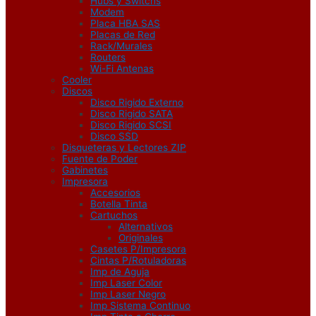
Hubs y Switchs
Modem
Placa HBA SAS
Placas de Red
Rack/Murales
Routers
Wi-Fi Antenas
Cooler
Discos
Disco Rigido Externo
Disco Rigido SATA
Disco Rigido SCSI
Disco SSD
Disqueteras y Lectores ZIP
Fuente de Poder
Gabinetes
Impresora
Accesorios
Botella Tinta
Cartuchos
Alternativos
Originales
Casetes P/Impresora
Cintas P/Rotuladoras
Imp de Aguja
Imp Laser Color
Imp Laser Negro
Imp Sistema Continuo