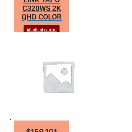
C320WS 2K
QHD COLOR
Añadir al carrito
$159.101