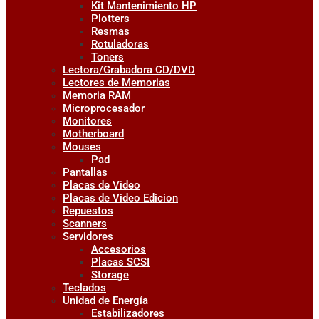
Kit Mantenimiento HP
Plotters
Resmas
Rotuladoras
Toners
Lectora/Grabadora CD/DVD
Lectores de Memorias
Memoria RAM
Microprocesador
Monitores
Motherboard
Mouses
Pad
Pantallas
Placas de Video
Placas de Video Edicion
Repuestos
Scanners
Servidores
Accesorios
Placas SCSI
Storage
Teclados
Unidad de Energía
Estabilizadores