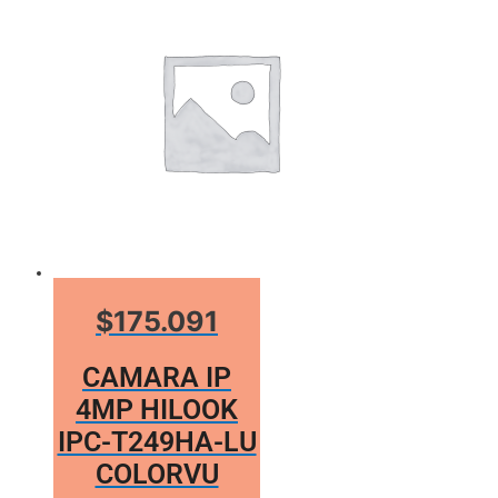
$175.091
CAMARA IP
4MP HILOOK
IPC-T249HA-LU
COLORVU