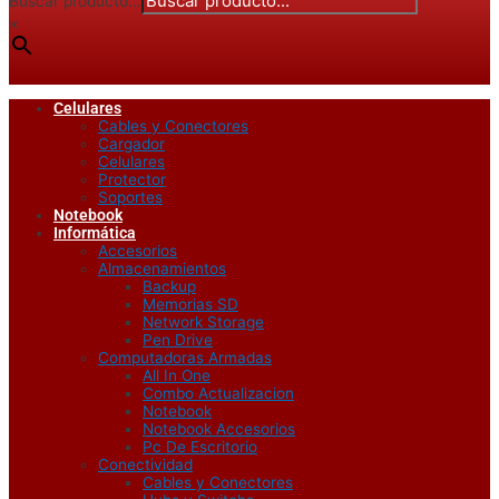
Buscar producto...
×
Celulares
Cables y Conectores
Cargador
Celulares
Protector
Soportes
Notebook
Informática
Accesorios
Almacenamientos
Backup
Memorias SD
Network Storage
Pen Drive
Computadoras Armadas
All In One
Combo Actualizacion
Notebook
Notebook Accesorios
Pc De Escritorio
Conectividad
Cables y Conectores