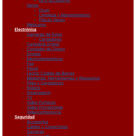
UPS Accesorios
Varios
Drum
Limpieza y Mantenimiento
Placas Varias
Webcams
Electrónica
Camaras de Fotos
Cargadores
Carteleria Digital
Contador de Dinero
Drones
Electrodomesticos
Fax
Fiscal
Lector Codigo de Barras
Maquinas, Herramientas y Repuestos
Pilas y Cargadores
Robots
Smartwatch
TV
Video Porteros
Video Proyectores
Videoconferencia
Seguridad
Accesorios
Cables y Conectores
Camaras