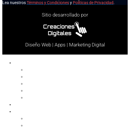
Lea nuestros
Términos y Condiciones
y
Políticas de Privacidad
.
Sitio desarrollado por
Diseño Web | Apps | Marketing Digital
Celulares
Cables y Conectores
Cargador
Celulares
Protector
Soportes
Notebook
Informática
Accesorios
Almacenamientos