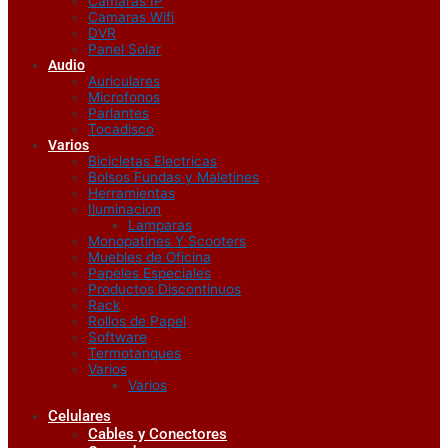
Camaras IP
Camaras Wifi
DVR
Panel Solar
Audio
Auriculares
Microfonos
Parlantes
Tocadisco
Varios
Bicicletas Electricas
Bolsos Fundas y Maletines
Herramientas
Iluminacion
Lamparas
Monopatines Y Scooters
Muebles de Oficina
Papeles Especiales
Productos Discontinuos
Rack
Rollos de Papel
Software
Termotanques
Varios
Varios
Celulares
Cables y Conectores