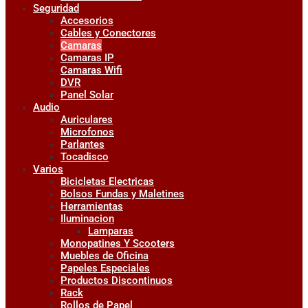
Seguridad
Accesorios
Cables y Conectores
Camaras
Camaras IP
Camaras Wifi
DVR
Panel Solar
Audio
Auriculares
Microfonos
Parlantes
Tocadisco
Varios
Bicicletas Electricas
Bolsos Fundas y Maletines
Herramientas
Iluminacion
Lamparas
Monopatines Y Scooters
Muebles de Oficina
Papeles Especiales
Productos Discontinuos
Rack
Rollos de Papel