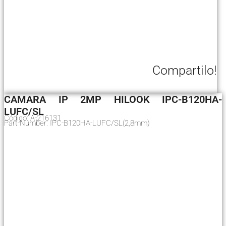
Compartilo!
CAMARA IP 2MP HILOOK IPC-B120HA-
LUFC/SL
Código: A-216131
Part-Number: IPC-B120HA-LUFC/SL(2,8mm)