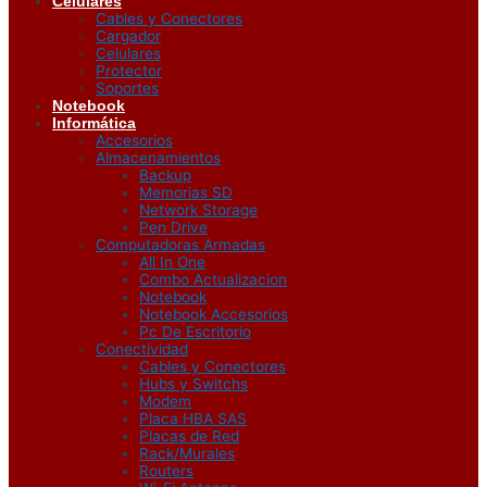
Celulares
Cables y Conectores
Cargador
Celulares
Protector
Soportes
Notebook
Informática
Accesorios
Almacenamientos
Backup
Memorias SD
Network Storage
Pen Drive
Computadoras Armadas
All In One
Combo Actualizacion
Notebook
Notebook Accesorios
Pc De Escritorio
Conectividad
Cables y Conectores
Hubs y Switchs
Modem
Placa HBA SAS
Placas de Red
Rack/Murales
Routers