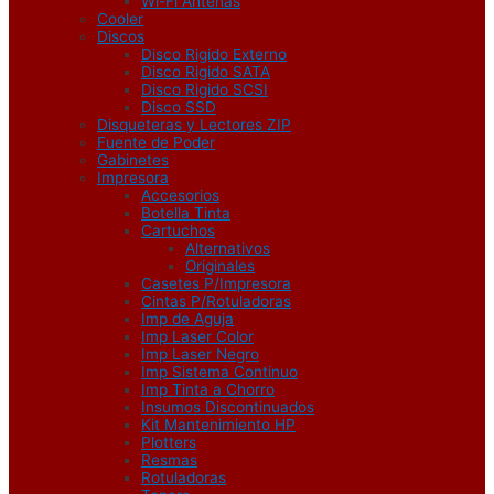
Wi-Fi Antenas
Cooler
Discos
Disco Rigido Externo
Disco Rigido SATA
Disco Rigido SCSI
Disco SSD
Disqueteras y Lectores ZIP
Fuente de Poder
Gabinetes
Impresora
Accesorios
Botella Tinta
Cartuchos
Alternativos
Originales
Casetes P/Impresora
Cintas P/Rotuladoras
Imp de Aguja
Imp Laser Color
Imp Laser Negro
Imp Sistema Continuo
Imp Tinta a Chorro
Insumos Discontinuados
Kit Mantenimiento HP
Plotters
Resmas
Rotuladoras