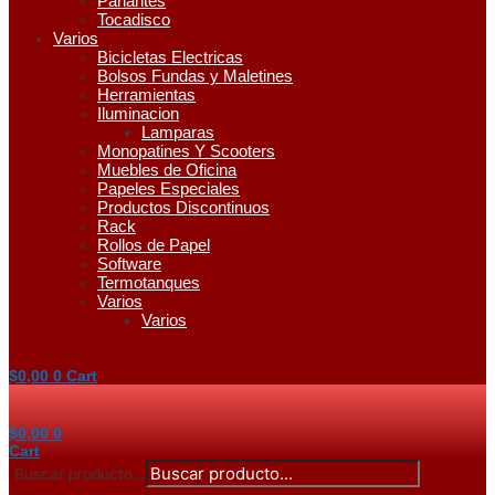
Parlantes
Tocadisco
Varios
Bicicletas Electricas
Bolsos Fundas y Maletines
Herramientas
Iluminacion
Lamparas
Monopatines Y Scooters
Muebles de Oficina
Papeles Especiales
Productos Discontinuos
Rack
Rollos de Papel
Software
Termotanques
Varios
Varios
$
0,00
0
Cart
$
0,00
0
Cart
Buscar producto...