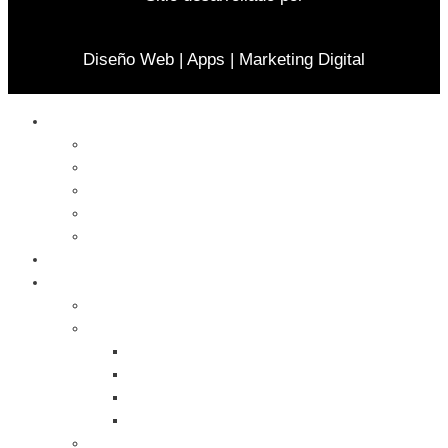
Diseño Web | Apps | Marketing Digital
Celulares
Cables y Conectores
Cargador
Celulares
Protector
Soportes
Notebook
Informática
Accesorios
Almacenamientos
Backup
Memorias SD
Network Storage
Pen Drive
Computadoras Armadas