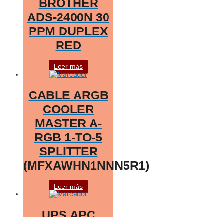
BROTHER
ADS-2400N 30
PPM DUPLEX
RED
Leer más
CABLE ARGB
COOLER
MASTER A-
RGB 1-TO-5
SPLITTER
(MFXAWHN1NNN5R1)
Leer más
UPS APC