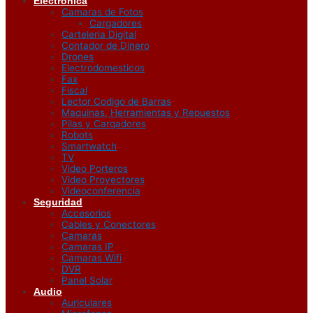
Electrónica
Camaras de Fotos
Cargadores
Carteleria Digital
Contador de Dinero
Drones
Electrodomesticos
Fax
Fiscal
Lector Codigo de Barras
Maquinas, Herramientas y Repuestos
Pilas y Cargadores
Robots
Smartwatch
TV
Video Porteros
Video Proyectores
Videoconferencia
Seguridad
Accesorios
Cables y Conectores
Camaras
Camaras IP
Camaras Wifi
DVR
Panel Solar
Audio
Auriculares